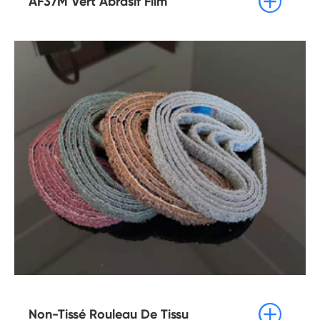

AF37M Vert Abrasif Film

Non-Tissé Rouleau De Tissu