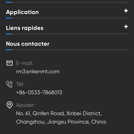
Application
Liens rapides
Nous contacter

E-mail:
rm3@rikenmt.com

Tél:
+86-0533-7868013

Ajouter:
No. 61, Qinfen Road, Xinbei District,
Changzhou, Jiangsu Province, China.