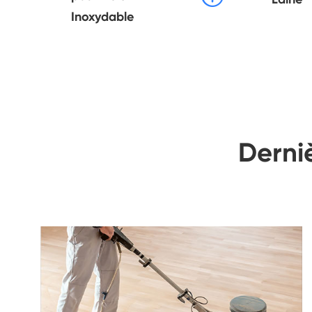
Inoxydable
Derni