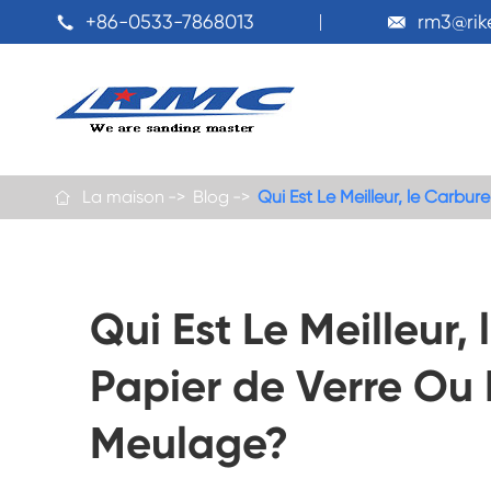
+86-0533-7868013
rm3@ri


La maison
Blog
Qui Est Le Meilleur, le Carb

Qui Est Le Meilleur,
Papier de Verre Ou
Meulage?