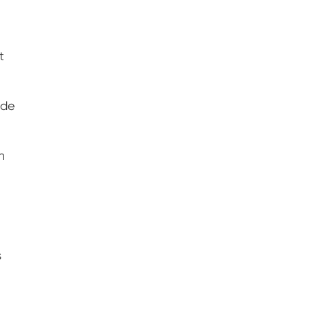
t
 de
n
s