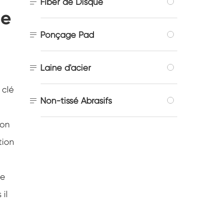

Fiber de Disque
de

Ponçage Pad

Laine d'acier
 clé

Non-tissé Abrasifs
ion
tion
de
il