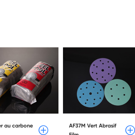
er au carbone
AF37M Vert Abrasif


Film