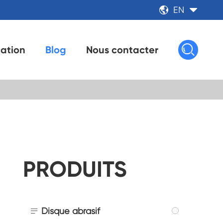
EN



cation
Blog
Nous contacter
PRODUITS

Disque abrasif