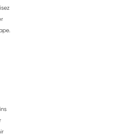
isez
er
tape.
ins
r
ir