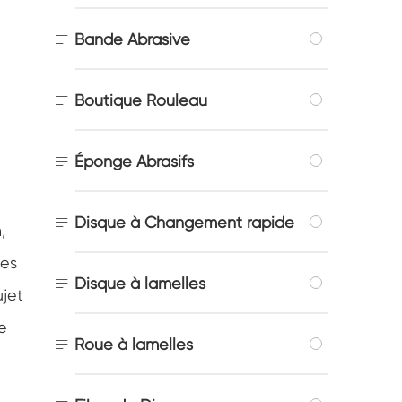

Bande Abrasive

Boutique Rouleau

Éponge Abrasifs

Disque à Changement rapide
,
les

Disque à lamelles
ujet
e

Roue à lamelles