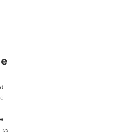
ge
st
té
de
 les