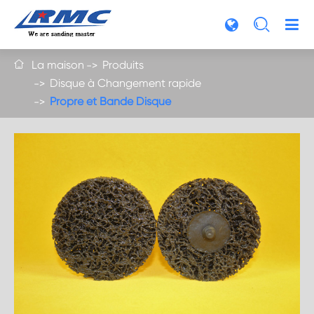

La maison
Produits

Disque à Changement rapide
Propre et Bande Disque