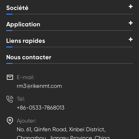
Société
Application
Liens rapides
Nous contacter

E-mail:
rm3@rikenmt.com

Tél:
+86-0533-7868013

Ajouter:
No. 61, Qinfen Road, Xinbei District,
Changzhou, Jiangsu Province, China.