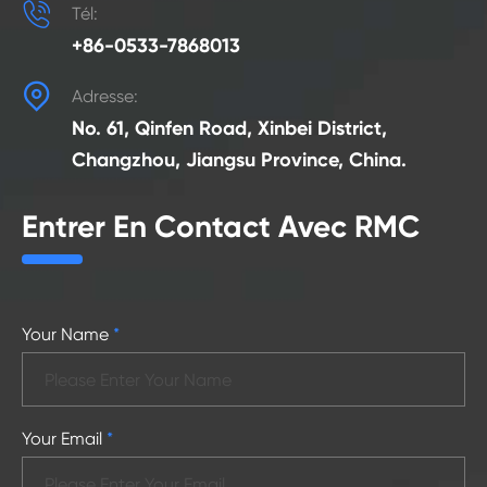

Tél:
+86-0533-7868013

Adresse:
No. 61, Qinfen Road, Xinbei District,
Changzhou, Jiangsu Province, China.
Entrer En Contact Avec RMC
Your Name
*
Your Email
*