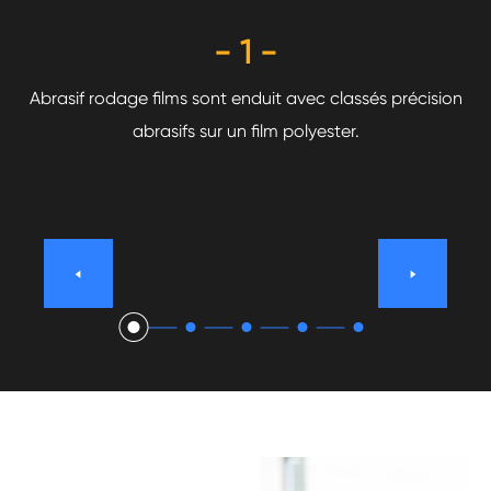
- 1 -
 a
Abrasif rodage films sont enduit avec classés précision
ger
abrasifs sur un film polyester.
ab

