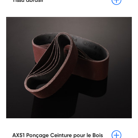

Tissu abrasif

AX51 Ponçage Ceinture pour le Bois