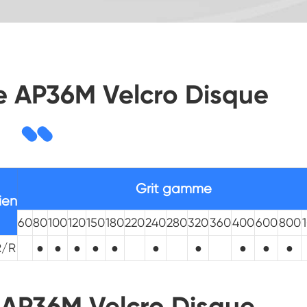
de AP36M Velcro Disque
Grit gamme
ien
60
80
100
120
150
180
220
240
280
320
360
400
600
800
R/R
●
●
●
●
●
●
●
●
●
●
AP36M Velcro Disque