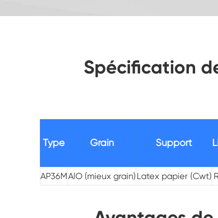
Spécification 
Type
Grain
Support
L
AP36M
AlO (mieux grain)
Latex papier (Cwt)
Avantages de 