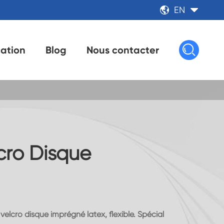
EN



cation
Blog
Nous contacter
cro Disque
elcro disque imprégné latex, flexible. Spécial