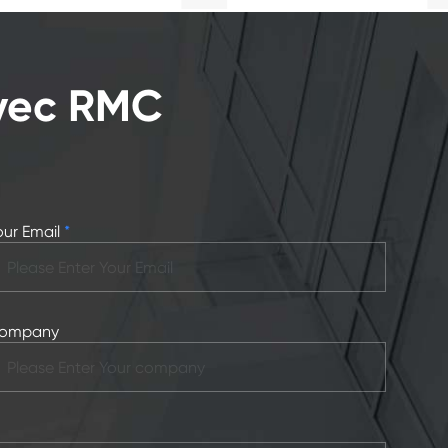
Avec RMC
our Email
*
ompany