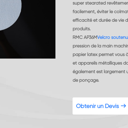
super stearated revêtemen
facilement, éviter le colm
efficacité et durée de vie
produits.
RMC AP36M
Velcro soutenu 
pression de la main machine
papier latex permet vous 
et appareils métalliques da
également est largement ut
de ponçage.
Obtenir un Devis
