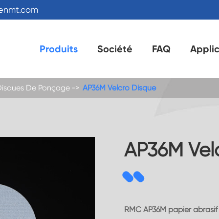
kenmt.com
Produits
Société
FAQ
Appli
Disques De Ponçage
AP36M Velcro Disque
AP36M Vel
RMC AP36M papier abrasif v