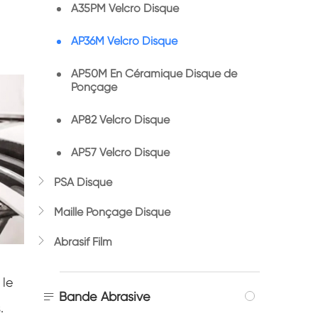
A35PM Velcro Disque
AP36M Velcro Disque
AP50M En Céramique Disque de
Ponçage
AP82 Velcro Disque
AP57 Velcro Disque

PSA Disque

Maille Ponçage Disque

Abrasif Film
 le

Bande Abrasive
.