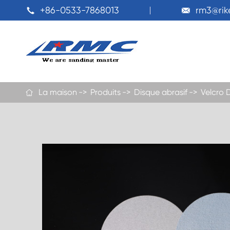
+86-0533-7868013
rm3@ri


La maison
Produits
Disque abrasif
Velcro 
