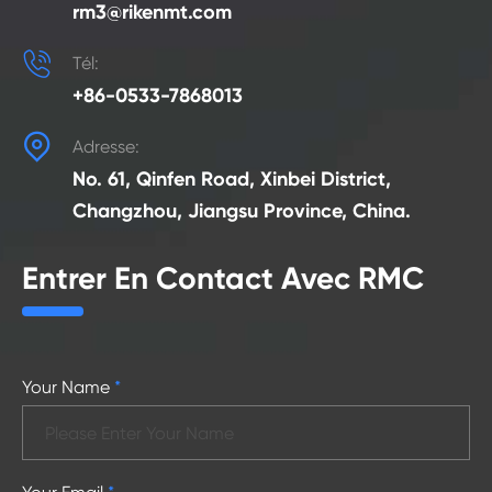
rm3@rikenmt.com

Tél:
+86-0533-7868013

Adresse:
No. 61, Qinfen Road, Xinbei District,
Changzhou, Jiangsu Province, China.
Entrer En Contact Avec RMC
Your Name
*