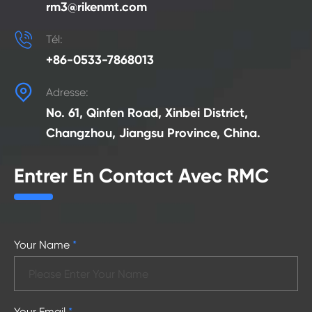
rm3@rikenmt.com

Tél:
+86-0533-7868013

Adresse:
No. 61, Qinfen Road, Xinbei District,
Changzhou, Jiangsu Province, China.
Entrer En Contact Avec RMC
Your Name
*
Your Email
*