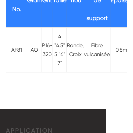
Grain
Grit
Taille
Trou
de
Épaisse
No.
support
4
P16-
"4.5"
Ronde,
Fibre
AF81
AO
0.8mm
320
5 "6"
Croix
vulcanisée
7"
APPLICATION