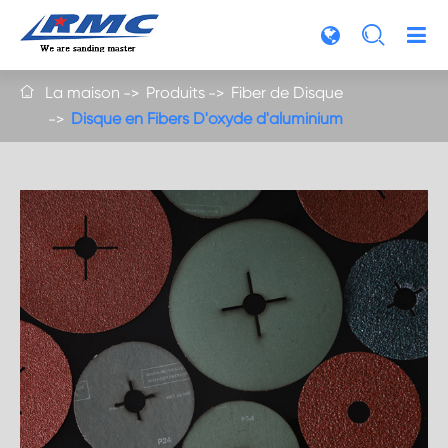

La maison
Produits
Fiber de Disque

Disque en Fibers D'oxyde d'aluminium